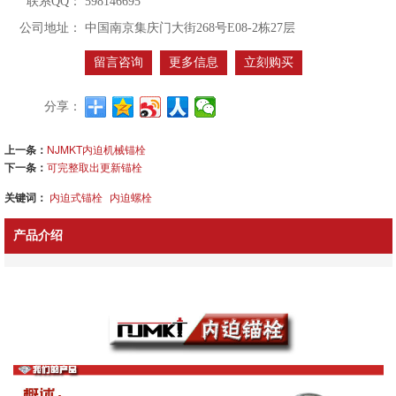
联系QQ：
598146695
公司地址：
中国南京集庆门大街268号E08-2栋27层
留言咨询
更多信息
立刻购买
分享：
上一条：
NJMKT内迫机械锚栓
下一条：
可完整取出更新锚栓
关键词：
内迫式锚栓
内迫螺栓
产品介绍