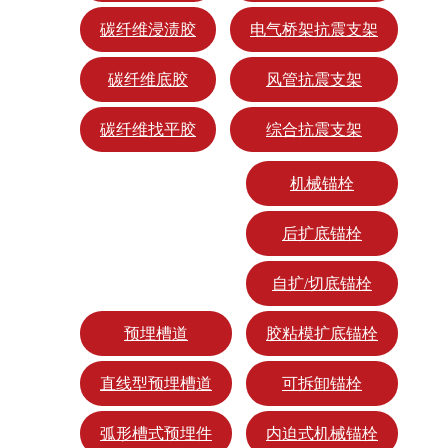
碳纤维浸渍胶
电气桥架抗震支架
碳纤维底胶
风管抗震支架
碳纤维找平胶
综合抗震支架
机械锚栓
后扩底锚栓
自扩/切底锚栓
预埋槽道
胶粘模扩底锚栓
直线型预埋槽道
可拆卸锚栓
弧形槽式预埋件
内迫式机械锚栓