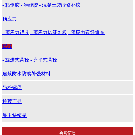
- 粘钢胶
- 灌缝胶
- 混凝土裂缝修补胶
预应力
- 预应力锚具
- 预应力碳纤维板
- 预应力碳纤维布
背栓
- 旋进式背栓
- 齐平式背栓
建筑防水防腐补强材料
防松螺母
推荐产品
曼卡特精品
新闻信息