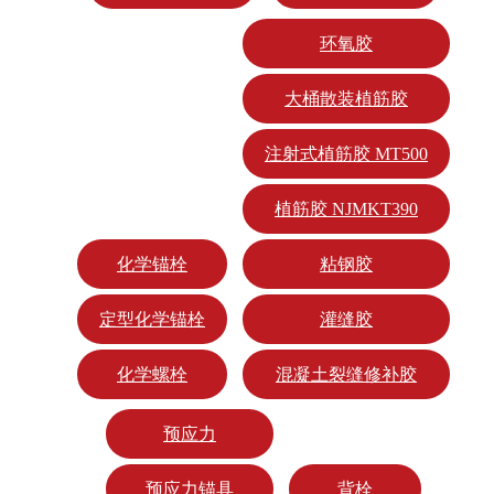
环氧胶
大桶散装植筋胶
注射式植筋胶 MT500
植筋胶 NJMKT390
化学锚栓
粘钢胶
定型化学锚栓
灌缝胶
化学螺栓
混凝土裂缝修补胶
预应力
预应力锚具
背栓