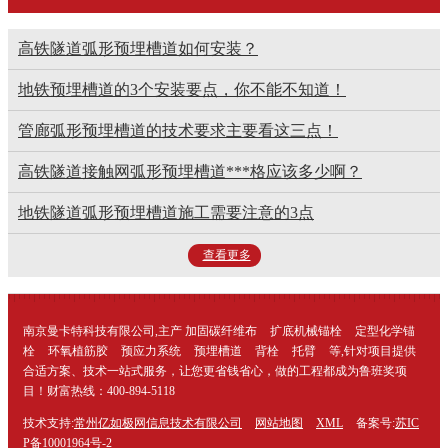
高铁隧道弧形预埋槽道如何安装？
地铁预埋槽道的3个安装要点，你不能不知道！
管廊弧形预埋槽道的技术要求主要看这三点！
高铁隧道接触网弧形预埋槽道***格应该多少啊？
地铁隧道弧形预埋槽道施工需要注意的3点
查看更多
南京曼卡特科技有限公司,主产 加固
碳纤维布
扩底
机械锚栓
定型
化学锚
栓
环氧植筋胶
预应力系统
预埋槽道
背栓
托臂
等,针对项目提供
合适方案、技术一站式服务，让您更省钱省心，做
的
工程都成为鲁班奖项
目！财富热线：400-894-5118
技术支持:
常州亿如极网信息技术有限公司
网站地图
XML
备案号:
苏IC
P备10001964号-2