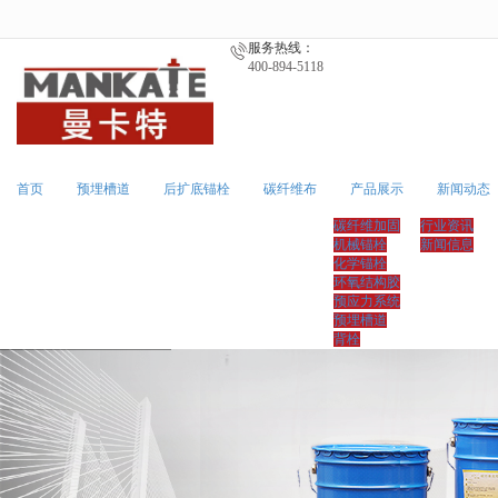
很遗憾，因您的浏览器版本过低导致
服务热线：
400-894-5118
首页
预埋槽道
后扩底锚栓
碳纤维布
产品展示
新闻动态
碳纤维加固
行业资讯
机械锚栓
新闻信息
化学锚栓
环氧结构胶
预应力系统
预埋槽道
背栓