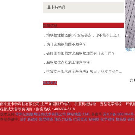
曼卡特精品
新闻信息
地铁预埋槽道的3个安装要点，你不能不知道！
为什么粘钢加固不顺利？
预应
碳纤维布加固对比粘钢胶加固有什么不同？
粘钢胶优点及施工注意事项
抗震支吊架承建金基宣玥府项目：品质与安全性的结合
共 
查看更多
南京曼卡特科技有限公司,主产 加固
碳纤维布
扩底
机械锚栓
定型
化学锚栓
环氧
程都成为鲁班奖项目！财富热线：400-894-5118
技术支持:
常州亿如极网信息技术有限公司
网站地图
XML
备案号:
苏ICP备10001964号-
本站关键字:
后扩底锚栓
预埋槽道
预应力碳板
抗震支架
粘钢胶
化学锚栓
植筋胶
碳纤