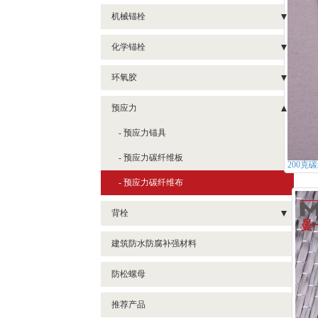
- 电气桥架抗震支架
- 直线型预埋槽道
机械锚栓
- 碳纤维浸渍胶
- 风管抗震支架
- 弧形槽式预埋件
- 后扩底锚栓
化学锚栓
- 碳纤维底胶
- 综合抗震支架
- 自扩/切底锚栓
- 定型化学锚栓
- 碳纤维找平胶
环氧胶
- 胶粘模扩底锚栓
- 化学螺栓
- 大桶散装植筋胶
预应力
- 可拆卸锚栓
- 注射式植筋胶 MT500
- 预应力锚具
- 内迫式机械锚栓
- 植筋胶 NJMKT390
- 预应力碳纤维板
200克
- 粘钢胶
- 预应力碳纤维布
- 灌缝胶
背栓
- 混凝土裂缝修补胶
- 旋进式背栓
建筑防水防腐补强材料
- 齐平式背栓
防松螺母
推荐产品