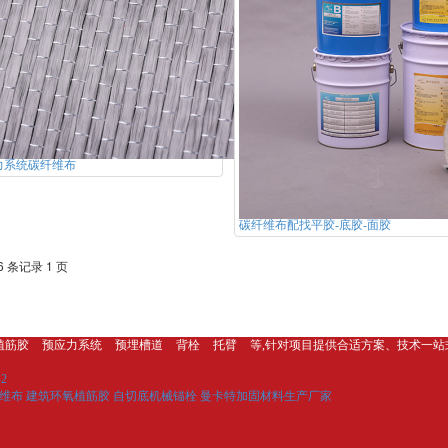
力系统碳纤维布
碳纤维布配找平胶-底胶-面胶
6 条记录 1 页
植筋胶
预应力系统
预埋槽道
背栓
托臂
等,针对项目提供合适方案、技术一站
2
维布
建筑环氧植筋胶
自切底机械锚栓
曼卡特加固材料生产厂家