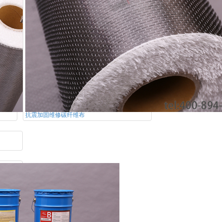
抗震加固维修碳纤维布