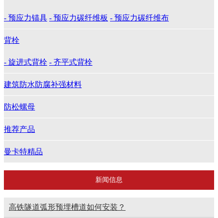
- 预应力锚具
- 预应力碳纤维板
- 预应力碳纤维布
背栓
- 旋进式背栓
- 齐平式背栓
建筑防水防腐补强材料
防松螺母
推荐产品
曼卡特精品
新闻信息
高铁隧道弧形预埋槽道如何安装？