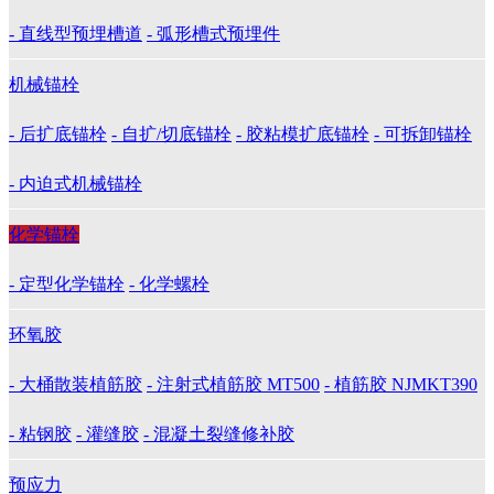
- 直线型预埋槽道
- 弧形槽式预埋件
机械锚栓
- 后扩底锚栓
- 自扩/切底锚栓
- 胶粘模扩底锚栓
- 可拆卸锚栓
- 内迫式机械锚栓
化学锚栓
- 定型化学锚栓
- 化学螺栓
环氧胶
- 大桶散装植筋胶
- 注射式植筋胶 MT500
- 植筋胶 NJMKT390
- 粘钢胶
- 灌缝胶
- 混凝土裂缝修补胶
预应力