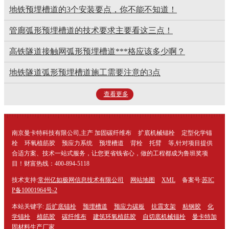
地铁预埋槽道的3个安装要点，你不能不知道！
管廊弧形预埋槽道的技术要求主要看这三点！
高铁隧道接触网弧形预埋槽道***格应该多少啊？
地铁隧道弧形预埋槽道施工需要注意的3点
查看更多
南京曼卡特科技有限公司,主产 加固
碳纤维布
扩底
机械锚栓
定型
化学锚
栓
环氧植筋胶
预应力系统
预埋槽道
背栓
托臂
等,针对项目提供
合适方案、技术一站式服务，让您更省钱省心，做
的
工程都成为鲁班奖项
目！财富热线：400-894-5118
技术支持:
常州亿如极网信息技术有限公司
网站地图
XML
备案号:
苏IC
P备10001964号-2
本站关键字:
后扩底锚栓
预埋槽道
预应力碳板
抗震支架
粘钢胶
化
学锚栓
植筋胶
碳纤维布
建筑环氧植筋胶
自切底机械锚栓
曼卡特加
固材料生产厂家