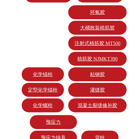
环氧胶
大桶散装植筋胶
注射式植筋胶 MT500
植筋胶 NJMKT390
化学锚栓
粘钢胶
定型化学锚栓
灌缝胶
化学螺栓
混凝土裂缝修补胶
预应力
预应力锚具
背栓