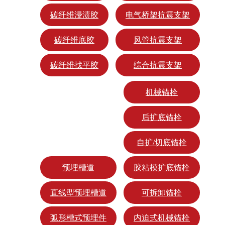
碳纤维浸渍胶
电气桥架抗震支架
碳纤维底胶
风管抗震支架
碳纤维找平胶
综合抗震支架
机械锚栓
后扩底锚栓
自扩/切底锚栓
预埋槽道
胶粘模扩底锚栓
直线型预埋槽道
可拆卸锚栓
弧形槽式预埋件
内迫式机械锚栓